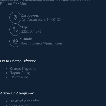
Βόρειας Ελλάδας..
Διεύθυνση:
Αγ. Αικατερίνης 16 60132
Τηλ:
2351 074371
Email:
theatropigasos@gmail.com
Για το Θέατρο Πήγασος
Θέατρο Πήγασος
Παραστάσεις
Επικοινωνία
Ασφάλεια Δεδομένων
Πολιτική Απορρήτου
Όροι Χρήσης