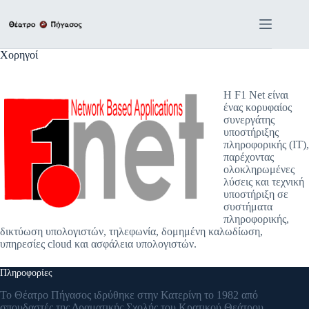
Μετάβαση
στο
περιεχόμενο
Χορηγοί
Η F1 Net είναι
ένας κορυφαίος
συνεργάτης
υποστήριξης
πληροφορικής (IT),
παρέχοντας
ολοκληρωμένες
λύσεις και τεχνική
υποστήριξη σε
συστήματα
πληροφορικής,
δικτύωση υπολογιστών, τηλεφωνία, δομημένη καλωδίωση,
υπηρεσίες cloud και ασφάλεια υπολογιστών.
Πληροφορίες
Το Θέατρο Πήγασος ιδρύθηκε στην Κατερίνη το 1982 από
σπουδαστές της Δραματικής Σχολής του Κρατικού Θεάτρου